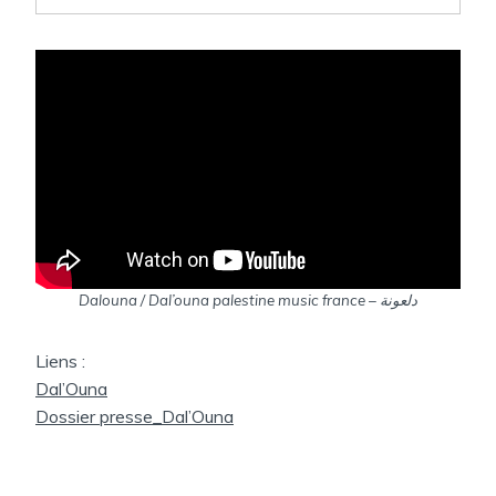
Dalouna / Dal’ouna palestine music france – دلعونة
Liens :
Dal’Ouna
Dossier presse_Dal’Ouna