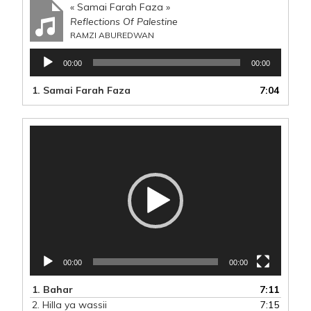
« Samai Farah Faza »
Reflections Of Palestine
RAMZI ABUREDWAN
Lecteur
00:00
00:00
audio
1. Samai Farah Faza
7:04
Lecteur
vidéo
00:00
00:00
1.
Bahar
7:11
2.
Hilla ya wassii
7:15