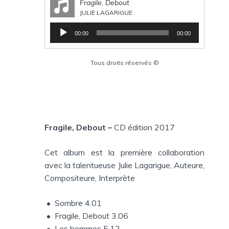
Fragile, Debout
JULIE LAGARIGUE
L
00:00
00:00
e
c
t
Tous droits réservés ©
e
u
r
a
u
d
Fragile, Debout
–
CD édition 2017
i
o
Cet album est la première collaboration
avec la talentueuse Julie Lagarigue, Auteure,
Compositeure, Interprète
• Sombre 4.01
• Fragile, Debout 3.06
• Les hommes 5.12