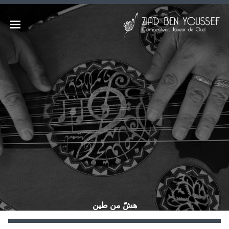
Ski
t
زياد بن يوسف | الموقع الرسمي
Open
conten
COMPOSITEUR, JOUEUR DE OUD,
MUSIQUES D'ORIENT CONTEMPORAIN
menu
| OUDPLAYER, CONTEMPORAY
EASTERN MUSIC | مؤلّف موسيقي، عازف
عود / موسيقات الشّرق المعاصر
هشّ من طين