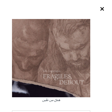
هشّ من طين