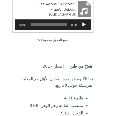
“Les Avions En Papier”
Fragile, Debout
JULIE LAGARIGUE
م
00:00
00:00
ش
غ
ل
جميع الحقوق محفوظة ©
ا
ل
ص
و
ت
“
هشّ من طين
” إصدار 2017
هذا الألبوم هو ثمرة التعاون الأوّل مع المغنّية
الفرنسيّة جولي لاغاريغ.
ظلمة 4.01
منتصب القامة رغم الوهن 3.06
الرّجال 5.12