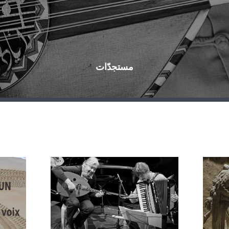
مستجدّات