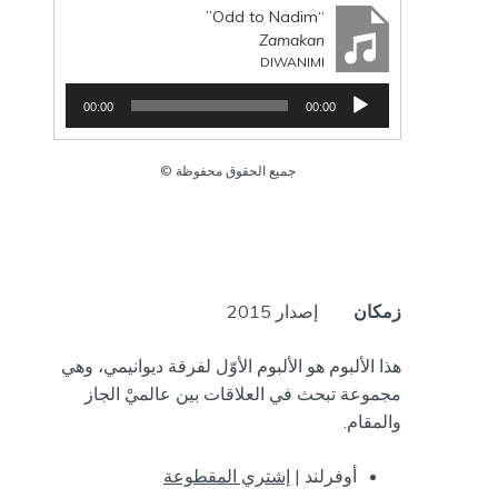
“Odd to Nadim”
Zamakan
DIWANIMI
م
00:00
00:00
ش
غ
ل
جميع الحقوق محفوظة ©
ا
ل
ص
و
ت
زمكان
إصدار 2015
هذا الألبوم هو الألبوم الأوّل لفرقة ديوانيمي، وهي
مجموعة تبحث في العلاقات بين عالميْ الجاز
والمقام.
أوفرلند |
إشتري المقطوعة