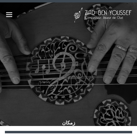
Ski
t
زياد بن يوسف | الموقع الرسمي
Open
conten
COMPOSITEUR, JOUEUR DE OUD,
MUSIQUES D'ORIENT CONTEMPORAIN
menu
| OUDPLAYER, CONTEMPORAY
EASTERN MUSIC | مؤلّف موسيقي، عازف
عود / موسيقات الشّرق المعاصر
زمكان