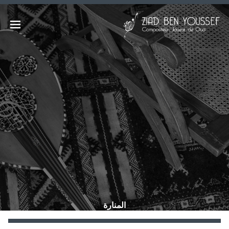
Ski
t
زياد بن يوسف | الموقع الرسمي
Open
conten
COMPOSITEUR, JOUEUR DE OUD,
MUSIQUES D'ORIENT CONTEMPORAIN
menu
| OUDPLAYER, CONTEMPORAY
EASTERN MUSIC | مؤلّف موسيقي، عازف
عود / موسيقات الشّرق المعاصر
المنارة