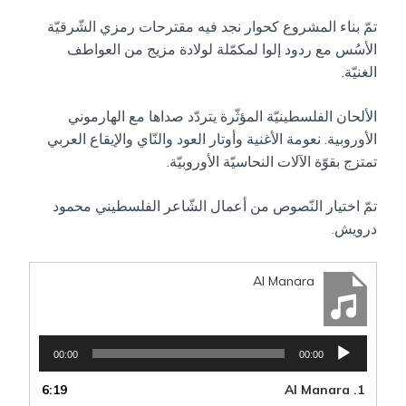
تمّ بناء المشروع كحوار نجد فيه مقترحات رمزي الشّرقيّة
الأسُس مع ردود إلوا لمكمّلة لولادة مزيج من العواطف
الغنيّة.
الألحان الفلسطينيّة المؤثّرة يتردّد صداها مع الهارموني
الأوروبية. نعومة الأغنية وأوتار العود والنّاي والإيقاع العربي
تمتزج بقوّة الآلات النحاسيّة الأوروبيّة.
تمّ اختيار النّصوص من أعمال الشّاعر الفلسطيني محمود
درويش.
Al Manara
مشغل
00:00
00:00
الصوت
6:19
Al Manara
1.